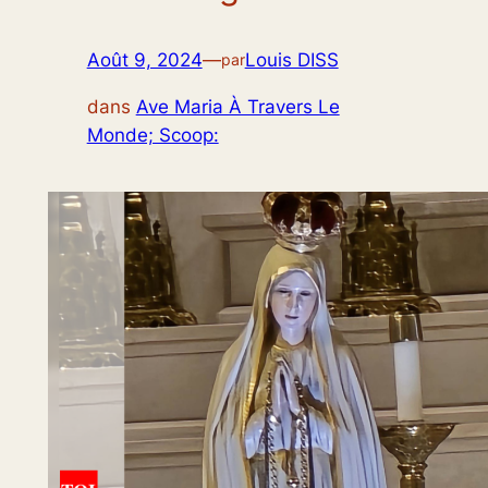
Août 9, 2024
—
Louis DISS
par
dans
Ave Maria À Travers Le
Monde; Scoop: