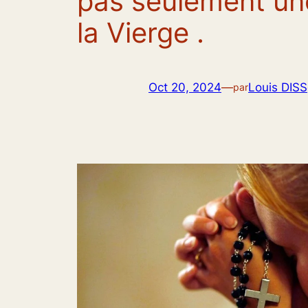
pas seulement une
la Vierge .
Oct 20, 2024
—
Louis DISS
par