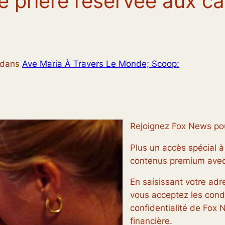
 prière réservée aux cat
dans
Ave Maria À Travers Le Monde; Scoop:
Rejoignez Fox News po
Plus un accès spécial à 
contenus premium avec
En saisissant votre adr
vous acceptez les condit
confidentialité de Fox N
financière.