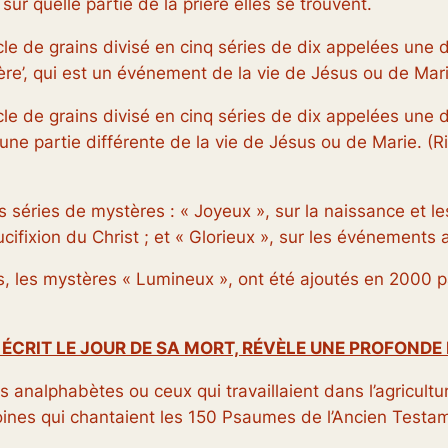
sur quelle partie de la prière elles se trouvent.
le de grains divisé en cinq séries de dix appelées une 
tère’, qui est un événement de la vie de Jésus ou de Mari
le de grains divisé en cinq séries de dix appelées une 
 une partie différente de la vie de Jésus ou de Marie.
(R
rois séries de mystères : « Joyeux », sur la naissance et l
ifixion du Christ ; et « Glorieux », sur les événements 
les mystères « Lumineux », ont été ajoutés en 2000 par
 ÉCRIT LE JOUR DE SA MORT, RÉVÈLE UNE PROFONDE 
analphabètes ou ceux qui travaillaient dans l’agricultu
oines qui chantaient les 150 Psaumes de l’Ancien Testame