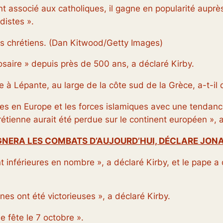
nt associé aux catholiques, il gagne en popularité auprè
distes ».
s chrétiens.
(Dan Kitwood/Getty Images)
aire » depuis près de 500 ans, a déclaré Kirby.
le à Lépante, au large de la côte sud de la Grèce, a-t-il 
nes en Europe et les forces islamiques avec une tendance
rétienne aurait été perdue sur le continent européen », a
AGNERA LES COMBATS D’AUJOURD’HUI, DÉCLARE JON
t inférieures en nombre », a déclaré Kirby, et le pape 
nes ont été victorieuses », a déclaré Kirby.
 fête le 7 octobre ».