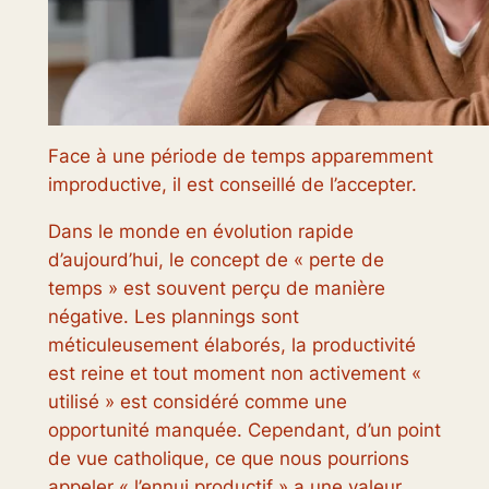
Face à une période de temps apparemment
improductive, il est conseillé de l’accepter.
Dans le monde en évolution rapide
d’aujourd’hui, le concept de « perte de
temps » est souvent perçu de manière
négative. Les plannings sont
méticuleusement élaborés, la productivité
est reine et tout moment non activement «
utilisé » est considéré comme une
opportunité manquée. Cependant, d’un point
de vue catholique, ce que nous pourrions
appeler « l’ennui productif » a une valeur