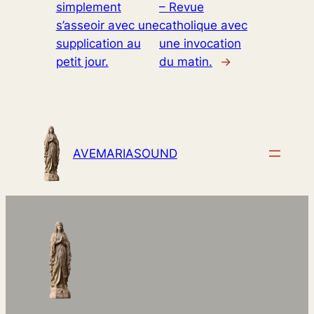
simplement
– Revue
s’asseoir avec une
catholique avec
supplication au
une invocation
petit jour.
du matin.
→
AVEMARIASOUND