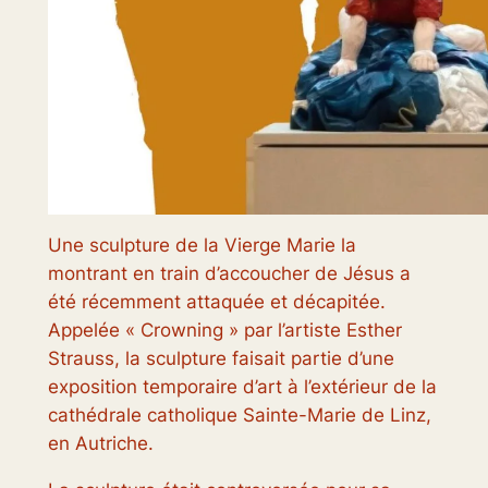
Une sculpture de la Vierge Marie la
montrant en train d’accoucher de Jésus a
été récemment attaquée et décapitée.
Appelée « Crowning » par l’artiste Esther
Strauss, la sculpture faisait partie d’une
exposition temporaire d’art à l’extérieur de la
cathédrale catholique Sainte-Marie de Linz,
en Autriche.