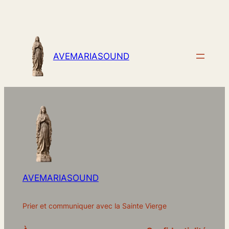
AVEMARIASOUND
AVEMARIASOUND
Prier et communiquer avec la Sainte Vierge