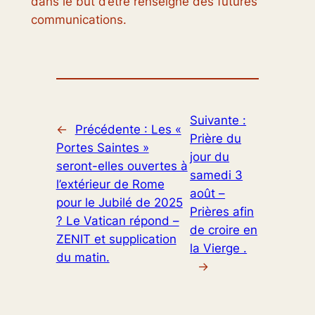
dans le but d’être renseigné des futures
communications.
Suivante :
←
Précédente :
Les «
Prière du
Portes Saintes »
jour du
seront-elles ouvertes à
samedi 3
l’extérieur de Rome
août –
pour le Jubilé de 2025
Prières afin
? Le Vatican répond –
de croire en
ZENIT et supplication
la Vierge .
du matin.
→