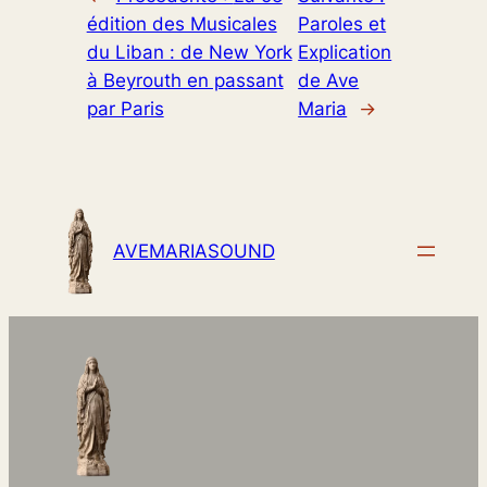
édition des Musicales
Paroles et
du Liban : de New York
Explication
à Beyrouth en passant
de Ave
par Paris
Maria
→
AVEMARIASOUND