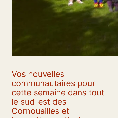
Vos nouvelles
communautaires pour
cette semaine dans tout
le sud-est des
Cornouailles et