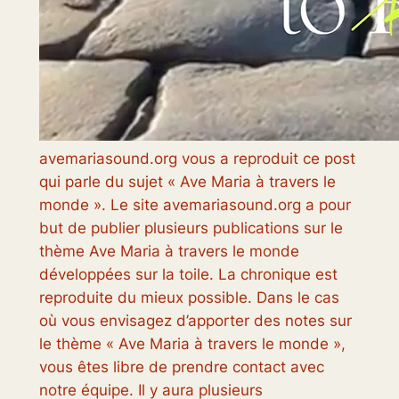
avemariasound.org vous a reproduit ce post
qui parle du sujet « Ave Maria à travers le
monde ». Le site avemariasound.org a pour
but de publier plusieurs publications sur le
thème Ave Maria à travers le monde
développées sur la toile. La chronique est
reproduite du mieux possible. Dans le cas
où vous envisagez d’apporter des notes sur
le thème « Ave Maria à travers le monde »,
vous êtes libre de prendre contact avec
notre équipe. Il y aura plusieurs