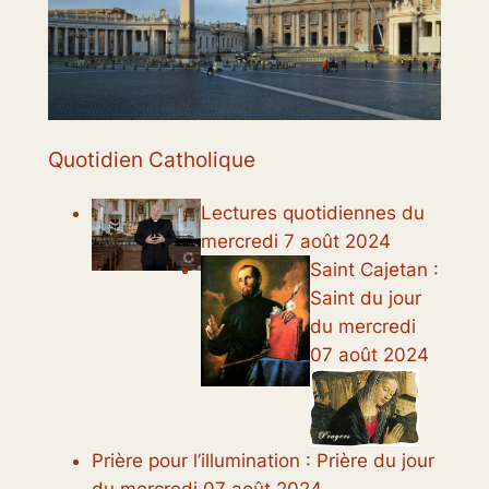
Quotidien Catholique
Lectures quotidiennes du
mercredi 7 août 2024
Saint Cajetan :
Saint du jour
du mercredi
07 août 2024
Prière pour l’illumination : Prière du jour