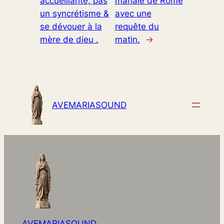
accueillante, pas
mariale de Rome
un syncrétisme &
avec une
se dévouer à la
requête du
mère de dieu .
matin.
→
AVEMARIASOUND
AVEMARIASOUND