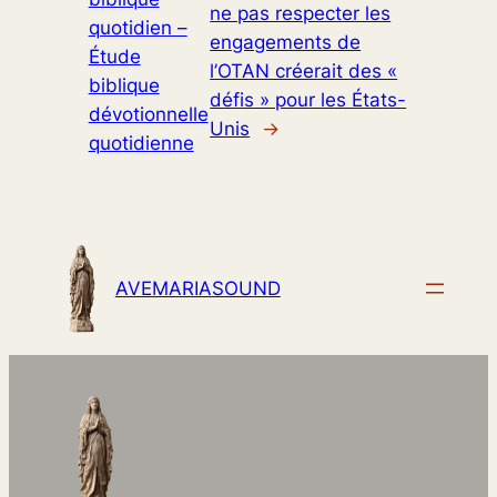
ne pas respecter les
quotidien –
engagements de
Étude
l’OTAN créerait des «
biblique
défis » pour les États-
dévotionnelle
Unis
→
quotidienne
AVEMARIASOUND