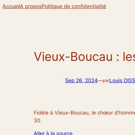
Aller
Accueil
A propos
Politique de confidentialité
au
contenu
Vieux-Boucau : l
Sep 26, 2024
—
Louis DIS
par
Fidèle à Vieux-Boucau, le chœur d’hommes
30.
Aller à la source