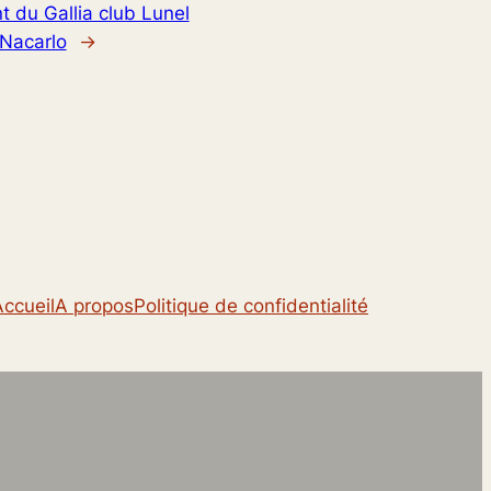
t du Gallia club Lunel
 Nacarlo
→
Accueil
A propos
Politique de confidentialité