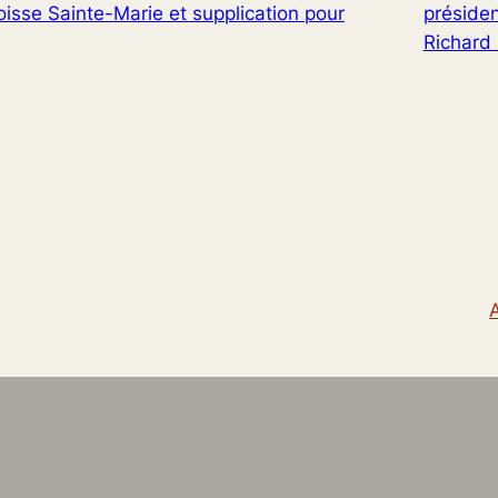
aroisse Sainte-Marie et supplication pour
présiden
Richard